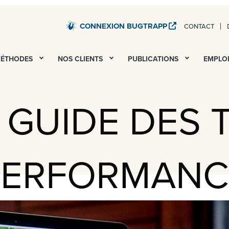
CONNEXION BUGTRAPP
CONTACT
STARDUST – TESTS QA ET UAT DE TOUS VOS SERV
MÉTHODES
NOS CLIENTS
PUBLICATIONS
EMPLO
T GUIDE DES 
PERFORMANC